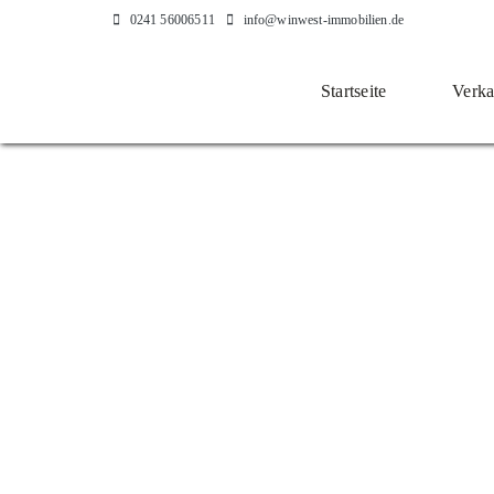
Zum
0241 56006511
info@winwest-immobilien.de
Inhalt
springen
Startseite
Verka