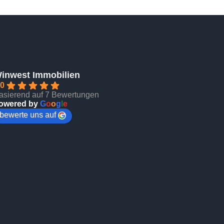
inwest Immobilien
.0
asierend auf 7 Bewertungen
owered by
G
o
o
g
l
e
bewerte uns auf