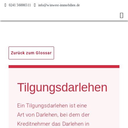
Zum
0241 56006511
info@winwest-immobilien.de
Inhalt
Tog
springen
Nav
Startseite
Verkaufen
Zurück zum Glossar
Kaufen
Vermieten
Tilgungsdarlehen
Mieten
Ein Tilgungsdarlehen ist eine
Unternehmen
Art von Darlehen, bei dem der
Kreditnehmer das Darlehen in