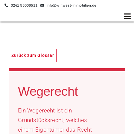
Zum
0241 56006511
info@winwest-immobilien.de
Inhalt
To
springen
Na
Startseite
Verkaufen
Zurück zum Glossar
Kaufen
Vermieten
Wegerecht
Mieten
Ein Wegerecht ist ein
Unternehmen
Grundstücksrecht, welches
einem Eigentümer das Recht