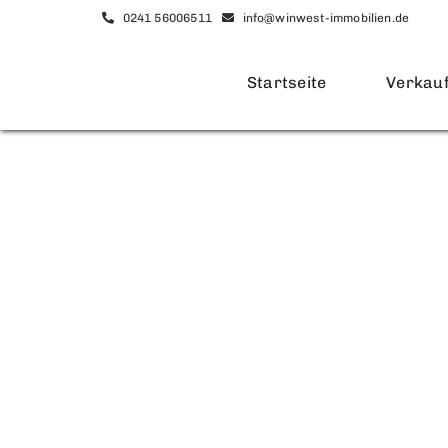
Zum
0241 56006511
info@winwest-immobilien.de
Inhalt
springen
Startseite
Verkau