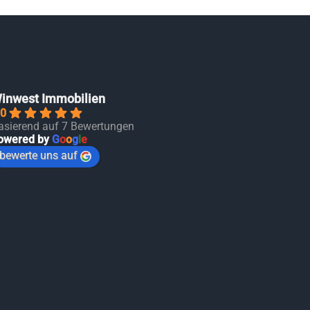
inwest Immobilien
.0
asierend auf 7 Bewertungen
owered by
G
o
o
g
l
e
bewerte uns auf