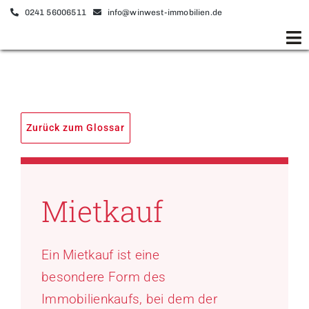
Zum
0241 56006511
info@winwest-immobilien.de
Inhalt
To
springen
Na
Startseite
Verkaufen
Zurück zum Glossar
Kaufen
Vermieten
Mietkauf
Mieten
Ein Mietkauf ist eine
Unternehmen
besondere Form des
Immobilienkaufs, bei dem der