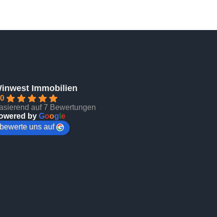
inwest Immobilien
.0
asierend auf 7 Bewertungen
owered by
G
o
o
g
l
e
bewerte uns auf