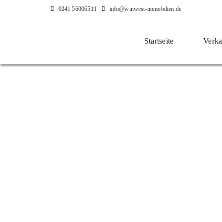
Zum
0241 56006511
info@winwest-immobilien.de
Inhalt
springen
Startseite
Verka