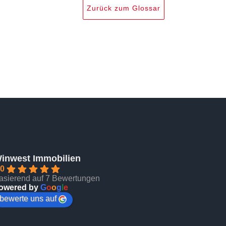
Zurück zum Glossar
inwest Immobilien
.0
asierend auf 7 Bewertungen
owered by
G
o
o
g
l
e
bewerte uns auf