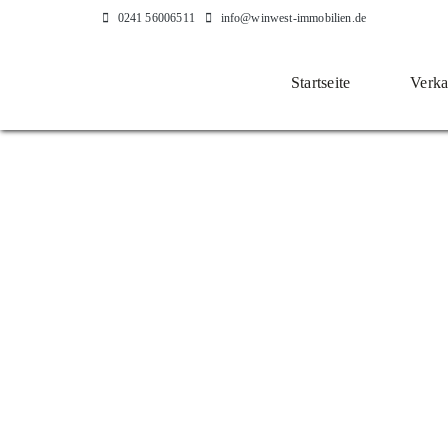
Zum
0241 56006511
info@winwest-immobilien.de
Inhalt
springen
Startseite
Verka