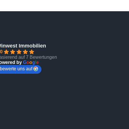
inwest Immobilien
.0
asierend auf 7 Bewertungen
owered by
G
o
o
g
l
e
bewerte uns auf